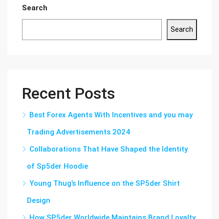
Search
Search
Recent Posts
Best Forex Agents With Incentives and you may
Trading Advertisements 2024
Collaborations That Have Shaped the Identity
of Sp5der Hoodie
Young Thug’s Influence on the SP5der Shirt
Design
How SP5der Worldwide Maintains Brand Loyalty