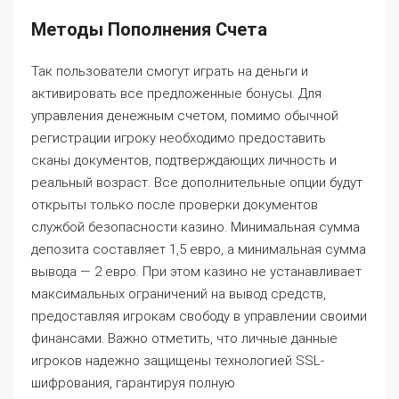
Методы Пополнения Счета
Так пользователи смогут играть на деньги и
активировать все предложенные бонусы. Для
управления денежным счетом, помимо обычной
регистрации игроку необходимо предоставить
сканы документов, подтверждающих личность и
реальный возраст. Все дополнительные опции будут
открыты только после проверки документов
службой безопасности казино. Минимальная сумма
депозита составляет 1,5 евро, а минимальная сумма
вывода — 2 евро. При этом казино не устанавливает
максимальных ограничений на вывод средств,
предоставляя игрокам свободу в управлении своими
финансами. Важно отметить, что личные данные
игроков надежно защищены технологией SSL-
шифрования, гарантируя полную