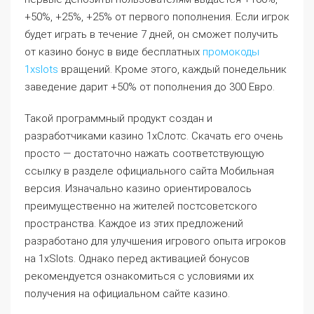
+50%, +25%, +25% от первого пополнения. Если игрок
будет играть в течение 7 дней, он сможет получить
от казино бонус в виде бесплатных
промокоды
1xslots
вращений. Кроме этого, каждый понедельник
заведение дарит +50% от пополнения до 300 Евро.
Такой программный продукт создан и
разработчиками казино 1хСлотс. Скачать его очень
просто — достаточно нажать соответствующую
ссылку в разделе официального сайта Мобильная
версия. Изначально казино ориентировалось
преимущественно на жителей постсоветского
пространства. Каждое из этих предложений
разработано для улучшения игрового опыта игроков
на 1xSlots. Однако перед активацией бонусов
рекомендуется ознакомиться с условиями их
получения на официальном сайте казино.