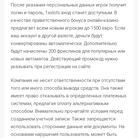
После указания персональных данных игрок получит
логин и пароль, 1xslots вход станет доступным. В
качестве приветственного бонуса онлайн-казино
предлагает всем новым игрокам до 1500 евро. Если
ваш аккаунт в другой валюте, деньги будут
конвертированы автоматически. Дополнительно
будут начислены 200 фриспинов для популярных или
новых автоматов. Действующий промокод нужно
указывать при регистрации на сайте.
Компания не несет ответственности при отсутствии
того или иного способа вывода средств. Она также
имеет право отказывать в определенных платежных
системах, предлагая оплату альтернативным
способом. Внимательно прочитайте условия перед
созданием учетной записи. Также запрещается
использовать сторонние данные или документы. На
основании нарушения пользователь может быть