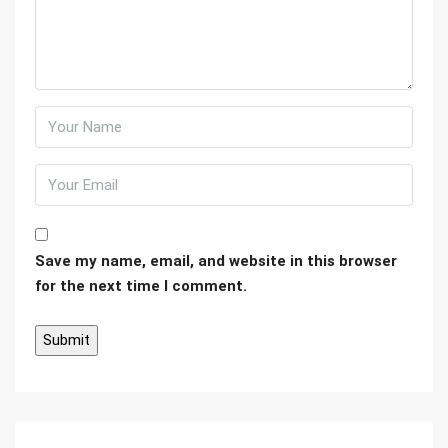
Save my name, email, and website in this browser
for the next time I comment.