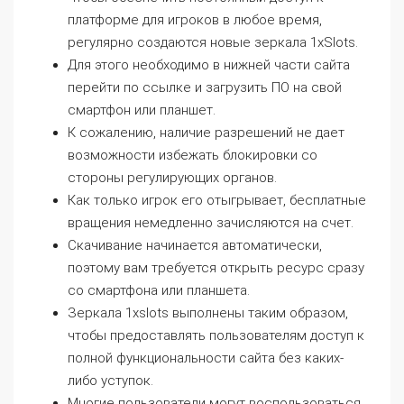
платформе для игроков в любое время,
регулярно создаются новые зеркала 1xSlots.
Для этого необходимо в нижней части сайта
перейти по ссылке и загрузить ПО на свой
смартфон или планшет.
К сожалению, наличие разрешений не дает
возможности избежать блокировки со
стороны регулирующих органов.
Как только игрок его отыгрывает, бесплатные
вращения немедленно зачисляются на счет.
Скачивание начинается автоматически,
поэтому вам требуется открыть ресурс сразу
со смартфона или планшета.
Зеркала 1xslots выполнены таким образом,
чтобы предоставлять пользователям доступ к
полной функциональности сайта без каких-
либо уступок.
Многие пользователи могут воспользоваться