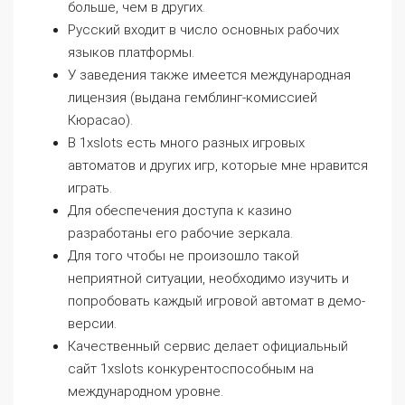
больше, чем в других.
Русский входит в число основных рабочих
языков платформы.
У заведения также имеется международная
лицензия (выдана гемблинг-комиссией
Кюрасао).
В 1xslots есть много разных игровых
автоматов и других игр, которые мне нравится
играть.
Для обеспечения доступа к казино
разработаны его рабочие зеркала.
Для того чтобы не произошло такой
неприятной ситуации, необходимо изучить и
попробовать каждый игровой автомат в демо-
версии.
Качественный сервис делает официальный
сайт 1xslots конкурентоспособным на
международном уровне.