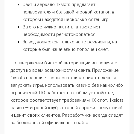
Сайт и зеркало 1xslots предлагает
пользователям большой игровой каталог, в
котором находятся несколько сотен игр.
За это не нужно платить, а также нет
необходимости регистрироваться.
Вывод возможен только на те реквизиты, на
которые был изначально пополнен счет.
По завершении быстрой авторизации вы получите
доступ ко всем возможностям сайта. Приложение
1xslots позволяет пользователям снимать деньги,
запускать игры, использовать казино без каких-либо
ограничений. ПО работает на любом устройстве,
которое соответствует требованиям 1X слот. 1xslots
casino — игровой клуб, который дорожит репутацией
и ценит своих клиентов. Разработчики всегда следят
за блокировкой официального сайта.