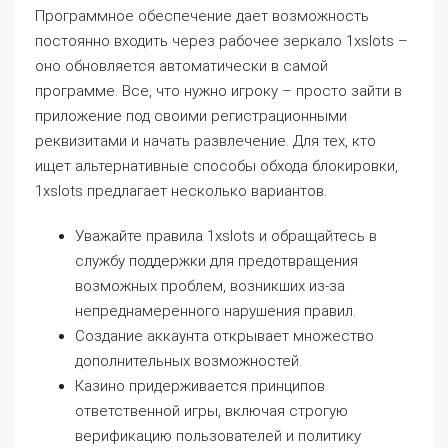
Программное обеспечение дает возможность
постоянно входить через рабочее зеркало 1xslots –
оно обновляется автоматически в самой
программе. Все, что нужно игроку – просто зайти в
приложение под своими регистрационными
реквизитами и начать развлечение. Для тех, кто
ищет альтернативные способы обхода блокировки,
1xslots предлагает несколько вариантов.
Уважайте правила 1xslots и обращайтесь в
службу поддержки для предотвращения
возможных проблем, возникших из-за
непреднамеренного нарушения правил.
Создание аккаунта открывает множество
дополнительных возможностей.
Казино придерживается принципов
ответственной игры, включая строгую
верификацию пользователей и политику