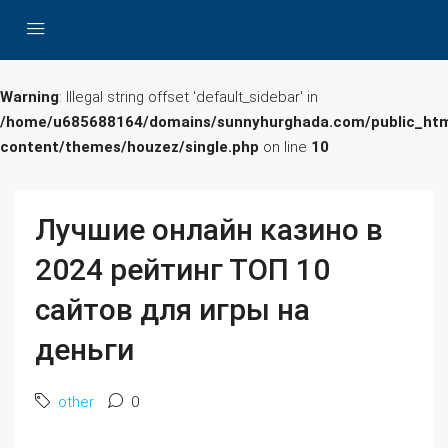
Warning
: Illegal string offset 'default_sidebar' in
/home/u685688164/domains/sunnyhurghada.com/public_htm
content/themes/houzez/single.php
on line
10
Лучшие онлайн казино в
2024 рейтинг ТОП 10
сайтов для игры на
деньги
other
0