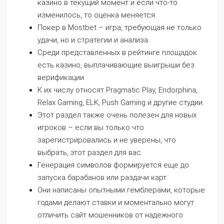
казино в текущий момент и если что-то
изменилось, то оценка меняется.
Покер в Mostbet – игра, требующая не только
удачи, но и стратегии и анализа.
Среди представленных в рейтинге площадок
есть казино, выплачивающие выигрыши без
верификации.
К их числу относят Pragmatic Play, Endorphina,
Relax Gaming, ELK, Push Gaming и другие студии.
Этот раздел также очень полезен для новых
игроков – если вы только что
зарегистрировались и не уверены, что
выбрать, этот раздел для вас.
Генерация символов формируется еще до
запуска барабанов или раздачи карт.
Они написаны опытными гемблерами, которые
годами делают ставки и моментально могут
отличить сайт мошенников от надежного