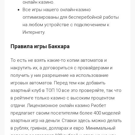
онлайн казино.
Все игры нашего онлайн-казино
оптимизированы для бесперебойной работы
на любом устройстве с подключением к
Интернету.
Правила игры Баккара
То есть не взять какие-то копии автоматов и
накрутить их, а договориться с провайдерами и
получить у них разрешение на использование
игровых автоматов. Перед тем как добавить
азартный клуб в ТОП 10 все это проверяйте, так что
в рейтинге только казино с высоким процентом
отдачи. Лицензионное онлайн казино Риобет
предлагает своим посетителям более 400 моделей
азартных игр на деньги. Ставки здесь можно делать
в рублях, гривнах, долларах и евро. Минимальный