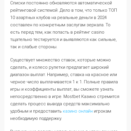
Списки постоянно обновляются автоматической
рейтинговой системой. Дело в том, что только ТОП
10 азартных клубов на реальные деньги в 2024
составлен по конкретным заслугам зеркала. То
есть перед тем, как попасть в рейтинг casino
тщательно тестируется и выявляются как сильные,
так и слабые стороны.
Существует множество ставок, которые можно
сделать, и колесо рулетки предлагает широкий
диапазон выплат. Например, ставка на красное или
черное число выплачивается 1 к 1. Полные правила
игры и коэффициенты выплат, вы сможете узнать
непосредственно в игре. Mostbet Казино стремится
сделать процесс вывода средств максимально
удобным и предоставить
казино онлайн
игрокам
необходимую поддержку.