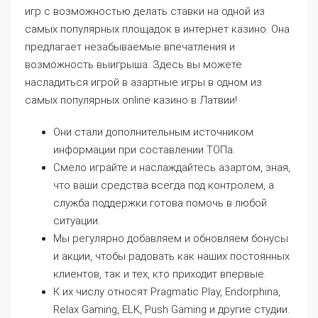
игр с возможностью делать ставки на одной из
самых популярных площадок в интернет казино. Она
предлагает незабываемые впечатления и
возможность выигрыша. Здесь вы можете
насладиться игрой в азартные игры в одном из
самых популярных online казино в Латвии!
Они стали дополнительным источником
информации при составлении ТОПа.
Смело играйте и наслаждайтесь азартом, зная,
что ваши средства всегда под контролем, а
служба поддержки готова помочь в любой
ситуации.
Мы регулярно добавляем и обновляем бонусы
и акции, чтобы радовать как наших постоянных
клиентов, так и тех, кто приходит впервые.
К их числу относят Pragmatic Play, Endorphina,
Relax Gaming, ELK, Push Gaming и другие студии.