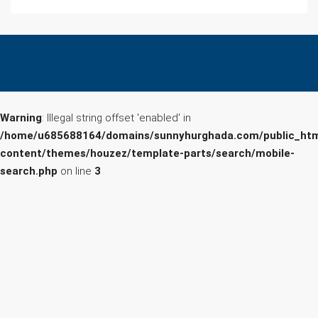
Warning
: Illegal string offset 'enabled' in
/home/u685688164/domains/sunnyhurghada.com/public_htm
content/themes/houzez/template-parts/search/mobile-
search.php
on line
3