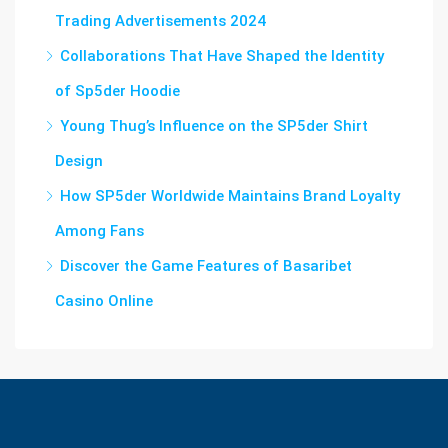
Trading Advertisements 2024
Collaborations That Have Shaped the Identity
of Sp5der Hoodie
Young Thug’s Influence on the SP5der Shirt
Design
How SP5der Worldwide Maintains Brand Loyalty
Among Fans
Discover the Game Features of Basaribet
Casino Online