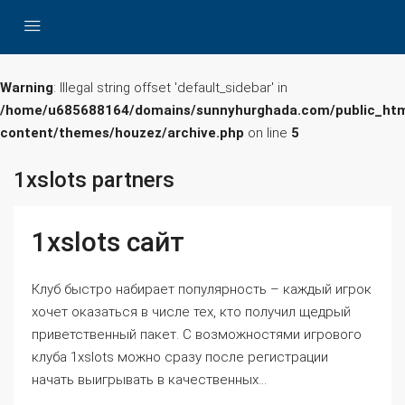
Warning
: Illegal string offset 'default_sidebar' in
/home/u685688164/domains/sunnyhurghada.com/public_htm
content/themes/houzez/archive.php
on line
5
1xslots partners
1xslots сайт
Клуб быстро набирает популярность – каждый игрок
хочет оказаться в числе тех, кто получил щедрый
приветственный пакет. С возможностями игрового
клуба 1xslots можно сразу после регистрации
начать выигрывать в качественных...